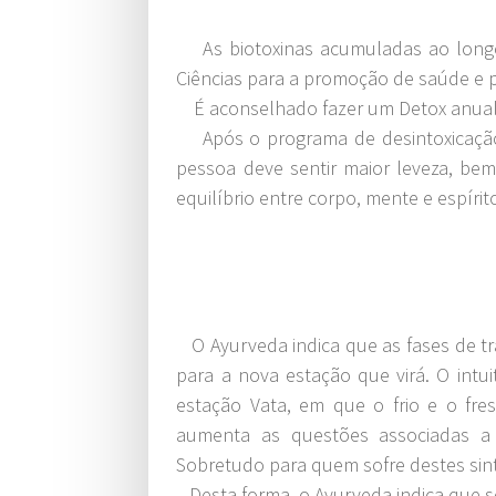
As biotoxinas acumuladas ao longo 
Ciências para a promoção de saúde e 
É aconselhado fazer um Detox anual d
Após o programa de desintoxicação é 
pessoa deve sentir maior leveza, be
equilíbrio entre corpo, mente e espírit
O Ayurveda indica que as fases de tr
para a nova estação que virá. O in
estação Vata, em que o frio e o fr
aumenta as questões associadas a e
Sobretudo para quem sofre destes sin
Desta forma, o Ayurveda indica que se