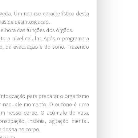
da. Um recurso característico desta
as de desintoxicação.
melhora das funções dos órgãos.
to a nível celular. Após o programa a
ão, da evacuação e do sono. Trazendo
intoxicação para preparar o organismo
var naquele momento. O outono é uma
 em nosso corpo. O acúmulo de Vata,
stipação, insônia, agitação mental.
e dosha no corpo.
i-vata.