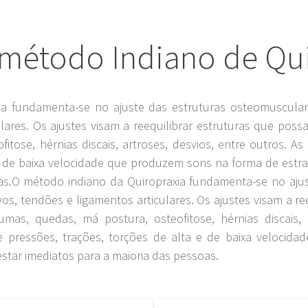
 método Indiano de Qui
 fundamenta-se no ajuste das estruturas osteomuscula
ulares. Os ajustes visam a reequilibrar estruturas que pos
fitose, hérnias discais, artroses, desvios, entre outros. 
 e de baixa velocidade que produzem sons na forma de estra
as.O método indiano da Quiropraxia fundamenta-se no aju
, tendões e ligamentos articulares. Os ajustes visam a ree
as, quedas, má postura, osteofitose, hérnias discais, a
 pressões, trações, torções de alta e de baixa velocid
star imediatos para a maioria das pessoas.