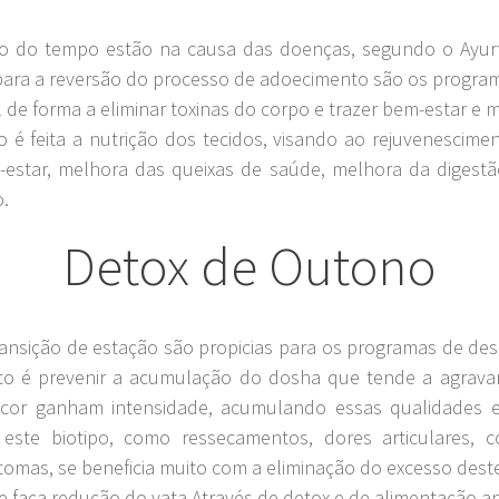
do tempo estão na causa das doenças, segundo o Ayurve
para a reversão do processo de adoecimento são os program
e forma a eliminar toxinas do corpo e trazer bem-estar e 
feita a nutrição dos tecidos, visando ao rejuvenescimen
m-estar, melhora das queixas de saúde, melhora da digest
o.
Detox de Outono
ansição de estação são propicias para os programas de des
tuito é prevenir a acumulação do dosha que tende a agra
escor ganham intensidade, acumulando essas qualidades
ste biotipo, como ressecamentos, dores articulares, con
tomas, se beneficia muito com a eliminação do excesso dest
 faça redução do vata Através de detox e de alimentação ant