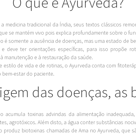
O que é Ayurveda?
a medicina tradicional da Índia, seus textos clássicos rem
que se mantém vivo pois explica profundamente sobre o fun
 somente a ausência de doenças, mas uma estado de bem-es
e deve ter orientações específicas, para isso propõe roti
m à manutenção e à restauração da saúde.
stilo de vida e de rotinas, o Ayurveda conta com fitoterápi
o bem-estar do paciente.
igem das doenças, as 
cumula toxinas advindas da alimentação inadequada, c
tes, agrotóxicos. Além disto, a água conter substâncias noc
 produz biotoxinas chamadas de Ama no Ayurveda, que sã