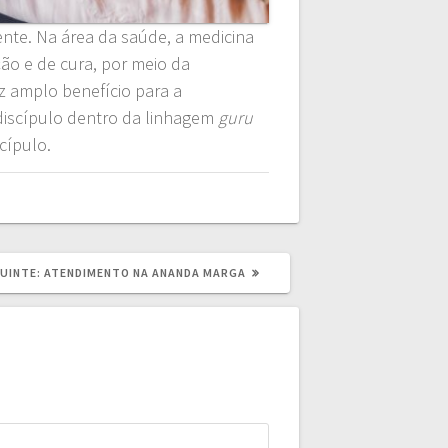
ente. Na área da saúde, a medicina
ão e de cura, por meio da
z amplo benefício para a
 discípulo dentro da linhagem
guru
cípulo.
POST
UINTE:
ATENDIMENTO NA ANANDA MARGA
SEGUINTE: