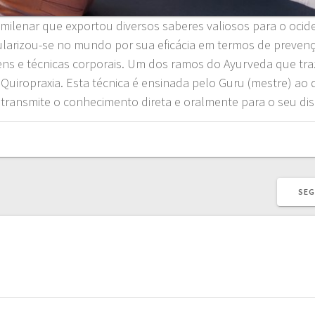
milenar que exportou diversos saberes valiosos para o ocid
pularizou-se no mundo por sua eficácia em termos de prevenç
gens e técnicas corporais. Um dos ramos do Ayurveda que tra
uiropraxia. Esta técnica é ensinada pelo Guru (mestre) ao
transmite o conhecimento direta e oralmente para o seu dis
SEG